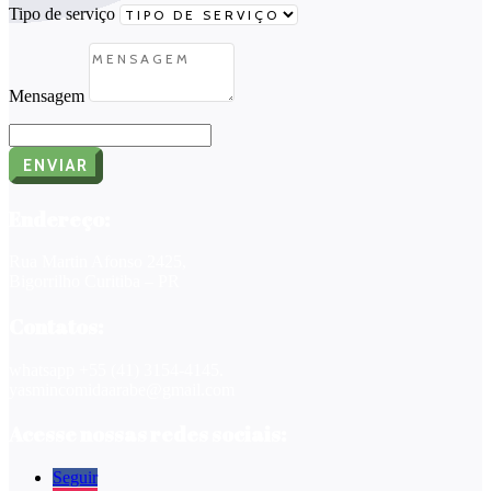
Tipo de serviço
Mensagem
ENVIAR
Endereço:
Rua Martin Afonso 2425,
Bigorrilho
Curitiba – PR
Contatos:
whatsapp +
55 (41) 3154-4145.
yasmincomidaarabe@gmail.com
Acesse nossas redes sociais:
Seguir